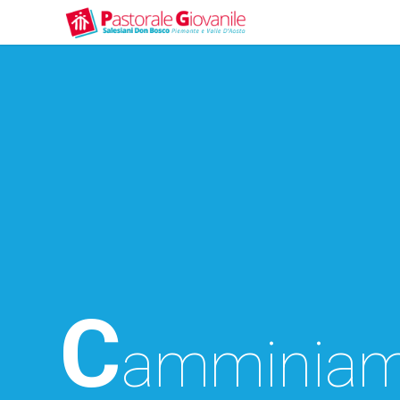
C
amminia