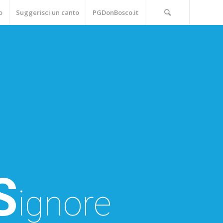
o
Suggerisci un canto
PGDonBosco.it
S
ignore