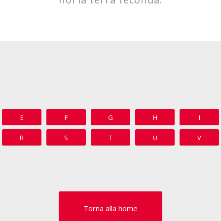
E
F
G
H
I
R
S
T
U
V
Torna alla home