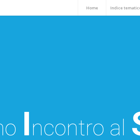
Home
Indice tematic
I
mo
ncontro al