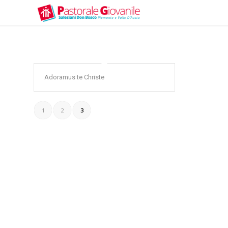
Adoramus te Christe
1
2
3