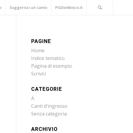
o
Suggerisci un canto
PGDonBosco.it
PAGINE
Home
Indice tematico
Pagina di esempio.
Scrivici
CATEGORIE
A
Canti d'ingresso
Senza categoria
ARCHIVIO