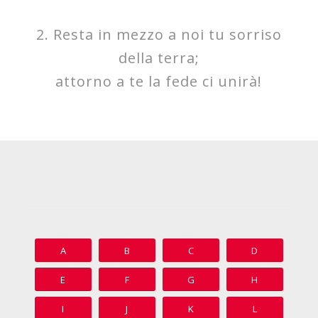
2. Resta in mezzo a noi tu sorriso
della terra;
attorno a te la fede ci unirà!
A
B
C
D
E
F
G
H
I
J
K
L