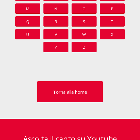
M
N
O
P
Q
R
S
T
U
V
W
X
Y
Z
Torna alla home
Ascolta il canto su Youtube