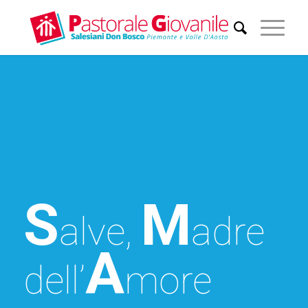
S
M
alve,
adre
A
dell’
more