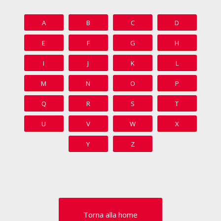
A
B
C
D
E
F
G
H
I
J
K
L
M
N
O
P
Q
R
S
T
U
V
W
X
Y
Z
Torna alla home