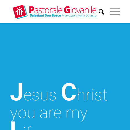
J
C
esus
hrist
you are my