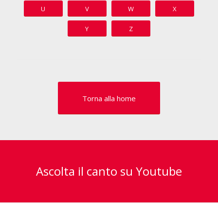
U
V
W
X
Y
Z
Torna alla home
Ascolta il canto su Youtube