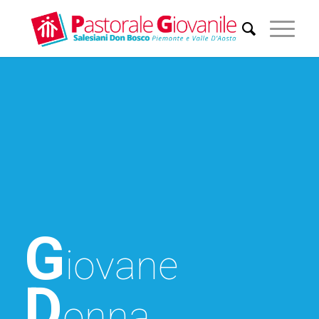
G
iovane
D
onna