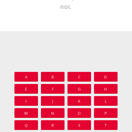
noi.
A
B
C
D
E
F
G
H
I
J
K
L
M
N
O
P
Q
R
S
T