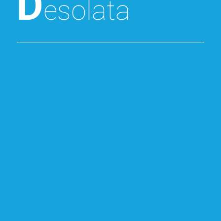
D
esolata