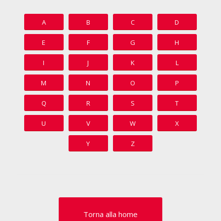
A
B
C
D
E
F
G
H
I
J
K
L
M
N
O
P
Q
R
S
T
U
V
W
X
Y
Z
Torna alla home